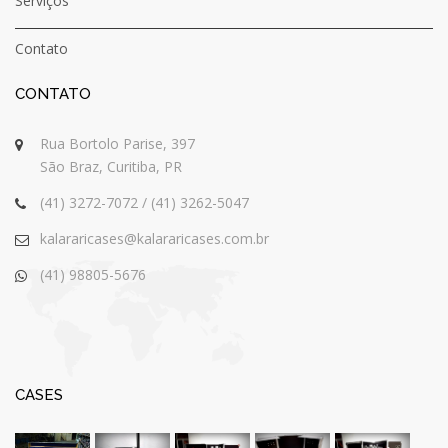
Serviços
Contato
CONTATO
Rua Bortolo Parise, 397
São Braz, Curitiba, PR
(41) 3272-7072 / (41) 3262-5047
kalararicases@kalararicases.com.br
(41) 98805-5676
CASES